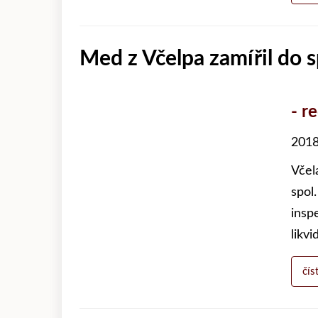
Med z Včelpa zamířil do 
- r
2018
Včel
spol.
inspe
likvi
čís