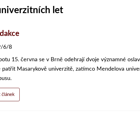
niverzitních let
edakce
/6/8
botu 15. června se v Brně odehrají dvoje významné oslavy
 patřit Masarykově univerzitě, zatímco Mendelova unive
usu.
t článek