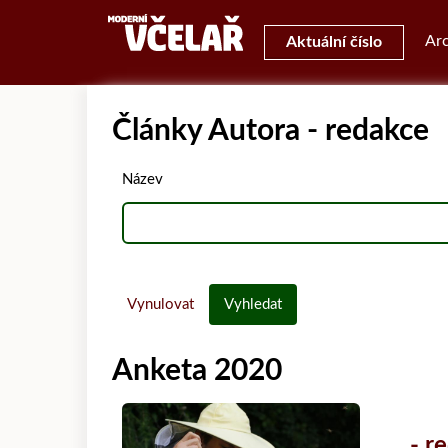
Arc
Aktuální číslo
Články Autora - redakce
Název
Vynulovat
Vyhledat
Anketa 2020
- r