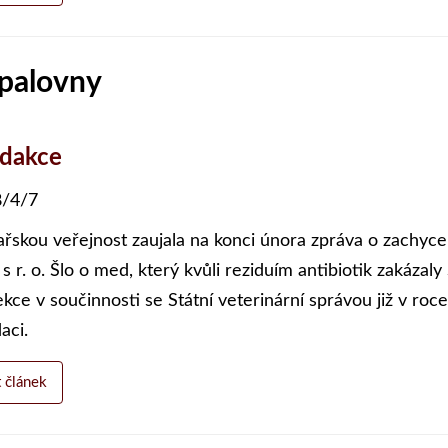
spalovny
edakce
/4/7
ařskou veřejnost zaujala na konci února zpráva o zachyce
 s r. o. Šlo o med, který kvůli reziduím antibiotik zakáza
kce v součinnosti se Státní veterinární správou již v roce
daci.
t článek