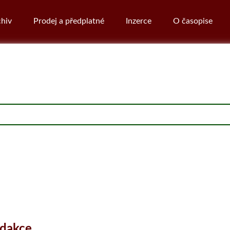
hiv
Prodej a předplatné
Inzerce
O časopise
edakce