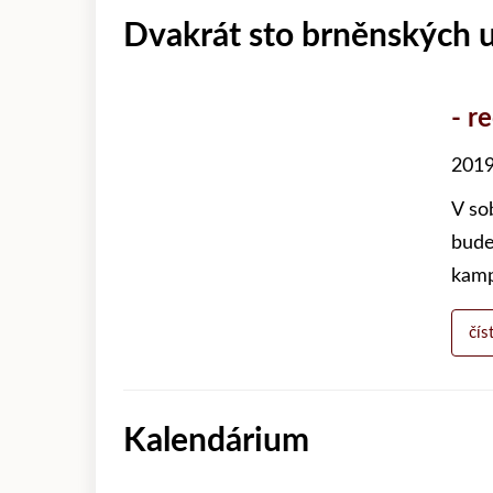
Dvakrát sto brněnských u
- r
2019
V so
bude
kamp
čís
Kalendárium