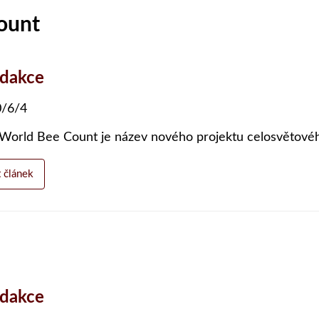
ount
edakce
/6/4
World Bee Count je název nového projektu celosvětového
t článek
edakce