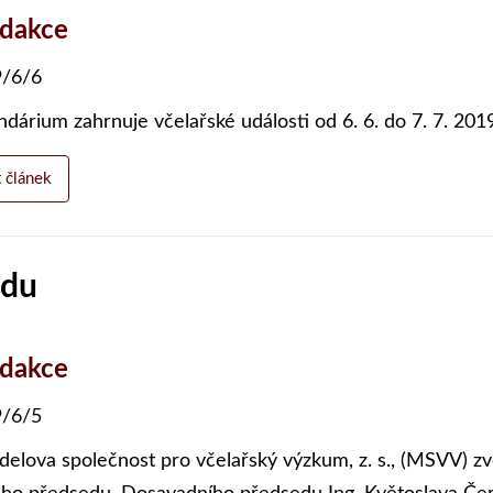
edakce
/6/6
ndárium zahrnuje včelařské události od 6. 6. do 7. 7. 2019
t článek
edu
edakce
/6/5
elova společnost pro včelařský výzkum, z. s., (MSVV) zv