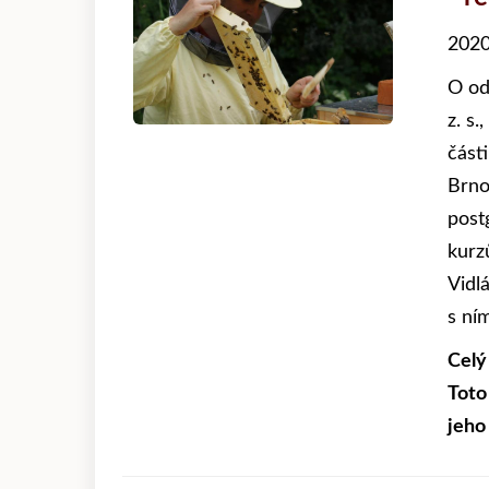
2020
O od
z. s.
část
Brno
post
kurz
Vidl
s ní
Celý
Toto
jeho