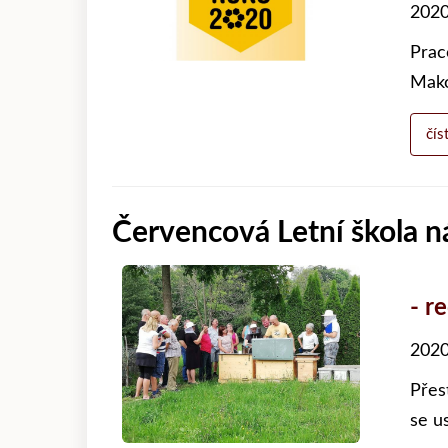
2020
Prac
Mako
čís
Červencová Letní škola n
- r
2020
Přes
se u