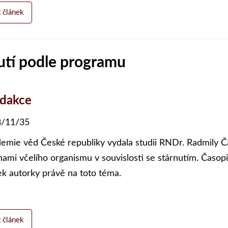
t článek
utí podle programu
edakce
/11/35
emie věd České republiky vydala studii RNDr. Radmily Ča
ami včelího organismu v souvislosti se stárnutím. Časopi
ek autorky právě na toto téma.
t článek