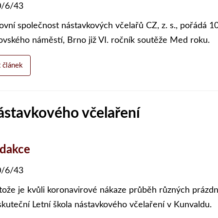
/6/43
ovní společnost nástavkových včelařů CZ, z. s., pořádá 1
vského náměstí, Brno již VI. ročník soutěže Med roku.
t článek
ástavkového včelaření
edakce
/6/43
tože je kvůli koronavirové nákaze průběh různých prázdn
skuteční Letní škola nástavkového včelaření v Kunvaldu.