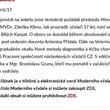
/6/17
povědi na anketu jsme tentokrát požádali předsedu Mend
, MVDr. Zdeňka Klímu. Jak prozradil, včelaří 17 let, nyní 
i Bílých Karpat. O oboru se dozvídal během absolvování 
 pod vedením docenta Antonína Přidala. Dále na Veteriná
graduálním studiu Nové metody diagnostiky a léčby chor
ů Pracovní společnosti nástavkových včelařů CZ. S vděčno
áka a Mgr. Bronislava Grunu, kteří mu pomohli v začátcích
m vydržely.
 článek je v tištěné a elektronické verzi Moderního včela
 číslo Moderního včelaře si můžete zakoupit
ZDE
,
 další obsah si můžete prohlédnout
ZDE
.