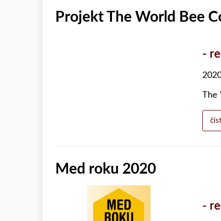
Projekt The World Bee C
- r
2020
The 
čís
Med roku 2020
- r