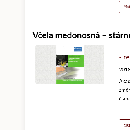
čís
Včela medonosná – stárn
- r
2018
Akad
změn
člán
čís