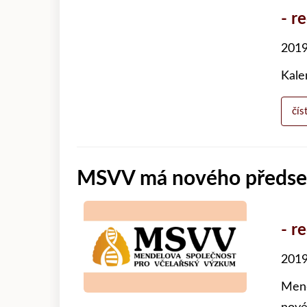
- r
2019
Kale
čís
MSVV má nového předs
- r
2019
Mend