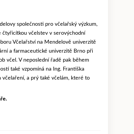
elovy společnosti pro včelařský výzkum,
se čtyřicítkou včelstev v serovýchodní
oboru Včelařství na Mendelově univerzitě
rní a farmaceutické univerzitě Brno při
ob včel. V neposlední řadě pak během
stí také vzpomíná na Ing. Františka
 včelaření, a prý také včelám, které to
ře.