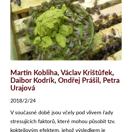
Martin Kobliha
,
Václav Krištůfek
,
Daibor Kodrík
,
Ondřej Prášil
,
Petra
Urajová
2018/2/24
V současné době jsou včely pod vlivem řady
stresujících faktorů, které mohou působit tzv.
koktejlovým efektem, jehož výsledkem je