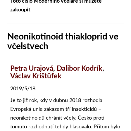
Toto číslo Moderního včelaře si můžete
zakoupit
Neonikotinoid thiakloprid ve
včelstvech
Petra Urajová
,
Dalibor Kodrík
,
Václav Krištůfek
2019/5/18
Je to již rok, kdy v dubnu 2018 rozhodla
Evropská unie zákazem tří insekticidů –
neonikotinoidů chránit včely. Česko proti
tomuto rozhodnutí tehdy hlasovalo. Přitom bylo