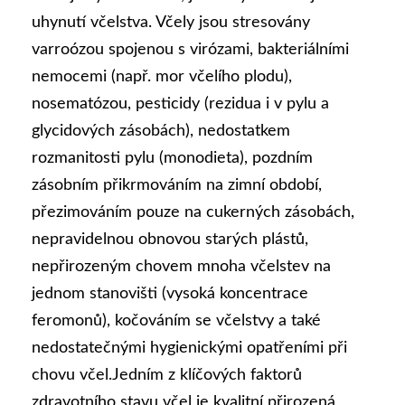
uhynutí včelstva. Včely jsou stresovány
varroózou spojenou s virózami, bakteriálními
nemocemi (např. mor včelího plodu),
nosematózou, pesticidy (rezidua i v pylu a
glycidových zásobách), nedostatkem
rozmanitosti pylu (monodieta), pozdním
zásobním přikrmováním na zimní období,
přezimováním pouze na cukerných zásobách,
nepravidelnou obnovou starých plástů,
nepřirozeným chovem mnoha včelstev na
jednom stanovišti (vysoká koncentrace
feromonů), kočováním se včelstvy a také
nedostatečnými hygienickými opatřeními při
chovu včel.Jedním z klíčových faktorů
zdravotního stavu včel je kvalitní přirozená