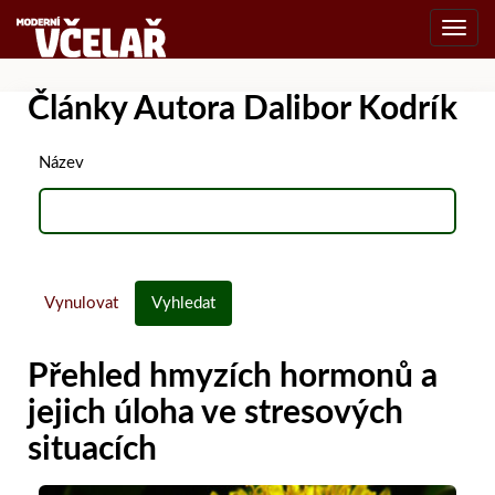
Toggl
navig
Články Autora Dalibor Kodrík
Název
Vynulovat
Vyhledat
Přehled hmyzích hormonů a
jejich úloha ve stresových
situacích