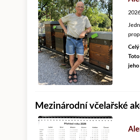
2026
Jedn
prop
Celý
Toto
jeho
Mezinárodní včelařské ak
Al