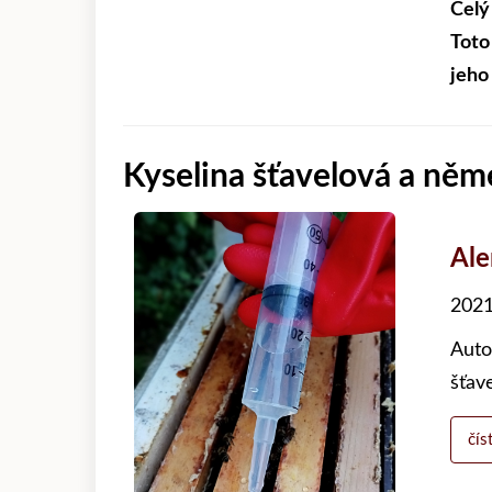
Celý
Toto
jeho
Kyselina šťavelová a něm
Al
2021
Auto
šťav
čís