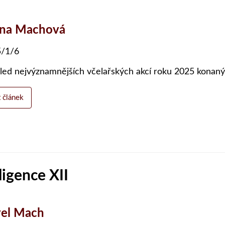
ena Machová
/1/6
led nejvýznamnějších včelařských akcí roku 2025 konaný
t článek
ligence XII
el Mach