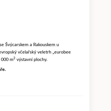
 se Švýcarskem a Rakouskem u
evropský včelařský veletrh „eurobee
2
7 000 m
výstavní plochy.
ře.