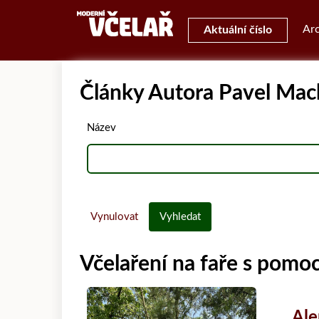
Arc
Aktuální číslo
Články Autora Pavel Mac
Název
Vynulovat
Vyhledat
Včelaření na faře s pomo
Al