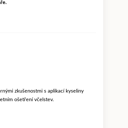
ře.
nými zkušenostmi s aplikací kyseliny
etním ošetření včelstev.