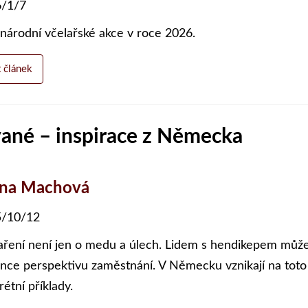
/1/7
národní včelařské akce v roce 2026.
t článek
vané – inspirace z Německa
ena Machová
/10/12
aření není jen o medu a úlech. Lidem s hendikepem může
nce perspektivu zaměstnání. V Německu vznikají na toto 
étní příklady.