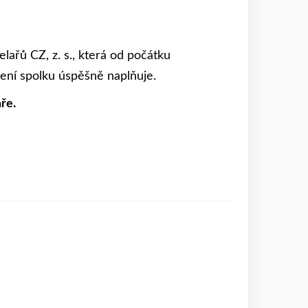
lařů CZ, z. s., která od počátku
ení spolku úspěšně naplňuje.
ře.