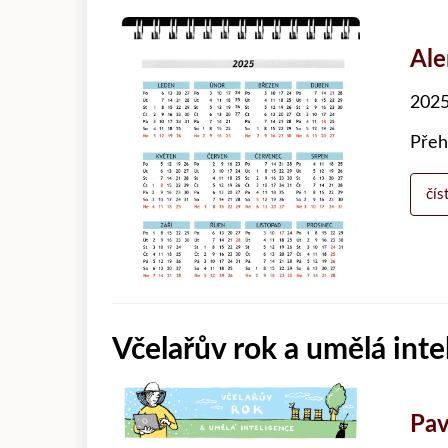
Al
2025
Přeh
čís
Včelařův rok a umělá inte
Pav