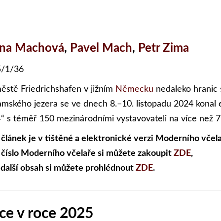
ena Machová
,
Pavel Mach
,
Petr Zima
/1/36
ěstě Friedrichshafen v jižním
Německu
nedaleko hranic
mského jezera se ve dnech 8.–10. listopadu 2024 konal 
“ s téměř 150 mezinárodními vystavovateli na více než 
 článek je v tištěné a elektronické verzi Moderního včela
 číslo Moderního včelaře si můžete zakoupit
ZDE
,
 další obsah si můžete prohlédnout
ZDE
.
ce v roce 2025