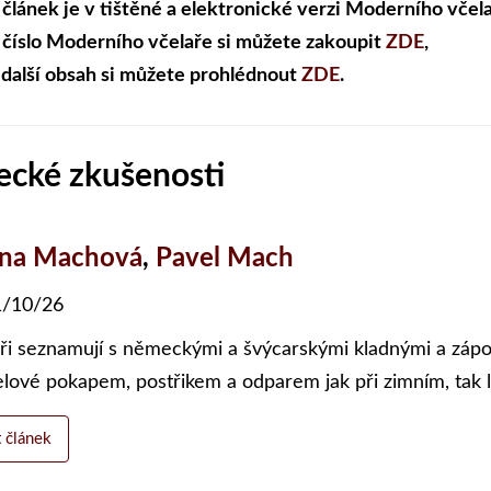
 článek je v tištěné a elektronické verzi Moderního včela
 číslo Moderního včelaře si můžete zakoupit
ZDE
,
 další obsah si můžete prohlédnout
ZDE
.
ecké zkušenosti
ena Machová
,
Pavel Mach
/10/26
ři seznamují s německými a švýcarskými kladnými a zápor
elové pokapem, postřikem a odparem jak při zimním, tak l
t článek