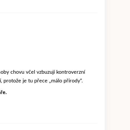
soby chovu včel vzbuzují kontroverzní
, protože je tu přece „málo přírody“.
ře.