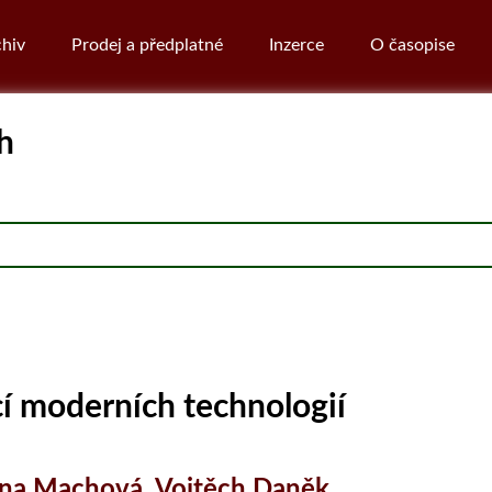
hiv
Prodej a předplatné
Inzerce
O časopise
h
cí moderních technologií
ena Machová
,
Vojtěch Daněk