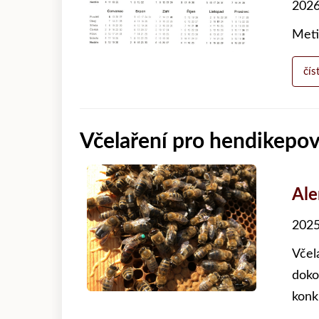
2026
Meti
čís
Včelaření pro hendikepo
Al
2025
Včel
doko
konkr