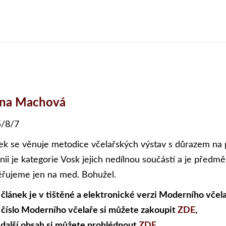
ena Machová
/8/7
ek se věnuje metodice včelařských výstav s důrazem na 
ánii je kategorie Vosk jejich nedílnou součástí a je předm
řujeme jen na med. Bohužel.
 článek je v tištěné a elektronické verzi Moderního včela
 číslo Moderního včelaře si můžete zakoupit
ZDE
,
 další obsah si můžete prohlédnout
ZDE
.