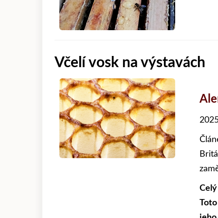
Včelí vosk na výstavách
Al
2025
Člán
Brit
zamě
Celý
Toto
jeho