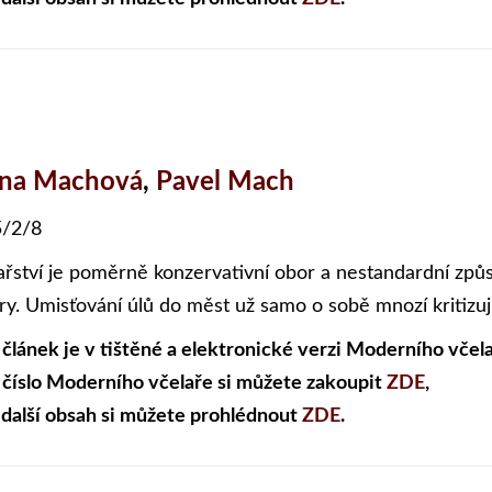
ena Machová
,
Pavel Mach
/2/8
ařství je poměrně konzervativní obor a nestandardní způ
ry. Umisťování úlů do měst už samo o sobě mnozí kritizují
 článek je v tištěné a elektronické verzi Moderního včela
 číslo Moderního včelaře si můžete zakoupit
ZDE
,
 další obsah si můžete prohlédnout
ZDE
.