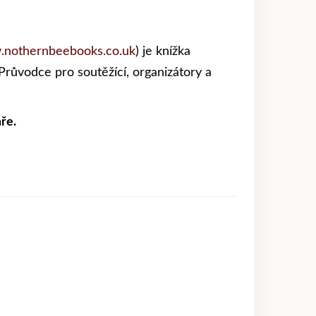
nothernbeebooks.co.uk
) je knížka
růvodce pro soutěžící, organizátory a
ře.