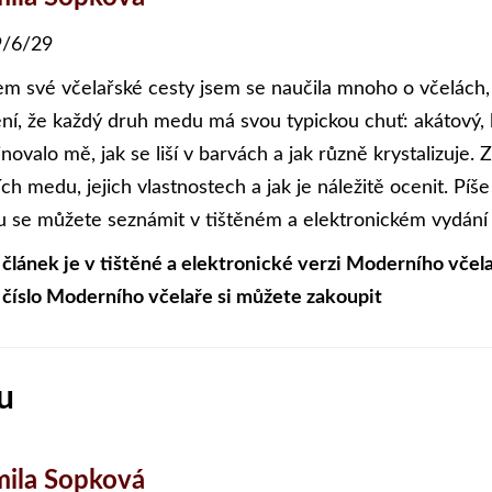
/6/29
m své včelařské cesty jsem se naučila mnoho o včelách,
tění, že každý druh medu má svou typickou chuť: akátový,
novalo mě, jak se liší v barvách a jak různě krystalizuje.
ích medu, jejich vlastnostech a jak je náležitě ocenit. Pí
u se můžete seznámit v tištěném a elektronickém vydání
 článek je v tištěné a elektronické verzi Moderního včela
 číslo Moderního včelaře si můžete zakoupit
u
ila Sopková