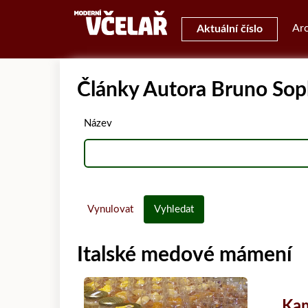
Arc
Aktuální číslo
Články Autora Bruno So
Název
Vynulovat
Vyhledat
Italské medové mámení
Kam