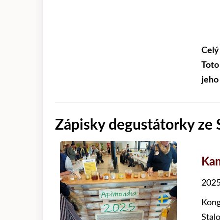
Celý
Toto
jeho
Zápisky degustátorky ze
Kam
2025
Kong
Stal