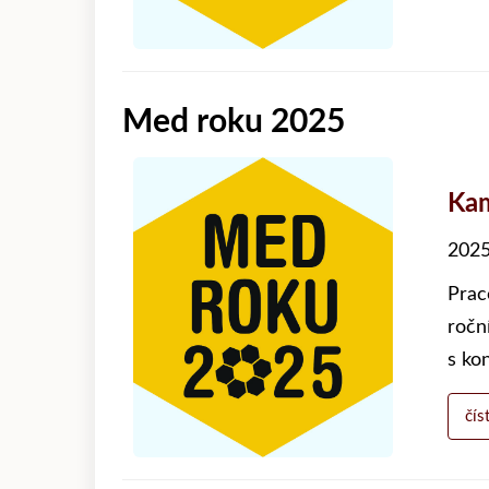
Med roku 2025
Kam
2025
Prac
ročn
s ko
čís