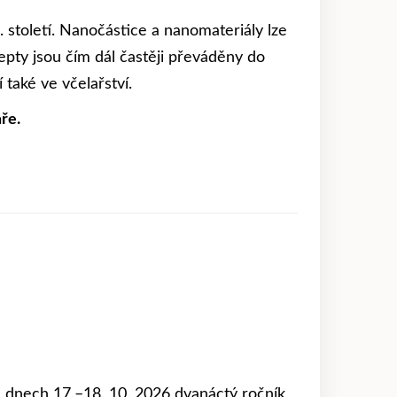
. století. Nanočástice a nanomateriály lze
epty jsou čím dál častěji převáděny do
také ve včelařství.
ře.
e dnech 17.–18. 10. 2026 dvanáctý ročník