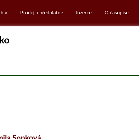
hiv
Prodej a předplatné
Inzerce
O časopise
pko
ila Sopková