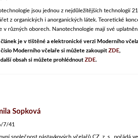
technologie jsou jednou z nejdůležitějších technologií 21
ářet z organických i anorganických látek. Teoretické konc
e v různých oborech. Nanotechnologie mají své uplatnění 
 článek je v tištěné a elektronické verzi Moderního včela
 číslo Moderního včelaře si můžete zakoupit
ZDE
,
 další obsah si můžete prohlédnout
ZDE
.
ila Sopková
/7/41
ovní společnost nástavkových včelařů CZ, z. s., pořádá v