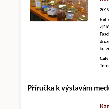
2019
Běhe
zjiš
Fasci
druz
kurz
Celý
Toto
Příručka k výstavám med
Kam