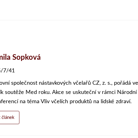
ila Sopková
/7/41
ovní společnost nástavkových včelařů CZ, z. s., pořádá v
ík soutěže Med roku. Akce se uskuteční v rámci Národn
nferencí na téma Vliv včelích produktů na lidské zdraví.
t článek