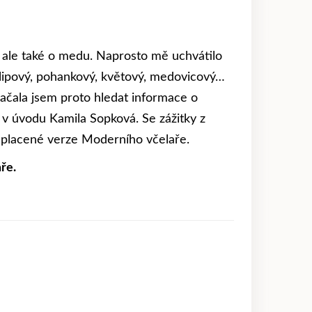
 ale také o medu. Naprosto mě uchvátilo
 lipový, pohankový, květový, medovicový…
 Začala jsem proto hledat informace o
še v úvodu Kamila Sopková. Se zážitky z
 placené verze Moderního včelaře.
ře.