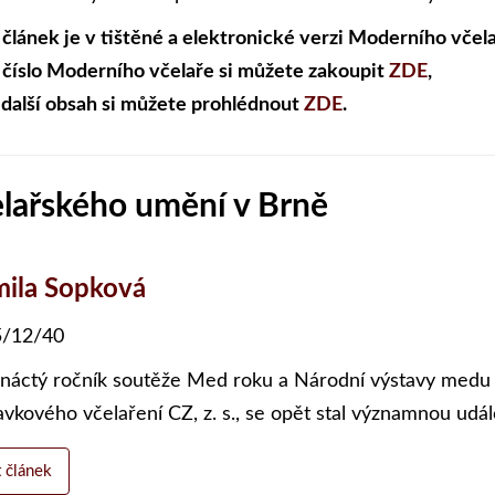
 článek je v tištěné a elektronické verzi Moderního včela
 číslo Moderního včelaře si můžete zakoupit
ZDE
,
 další obsah si můžete prohlédnout
ZDE
.
čelařského umění v Brně
ila Sopková
/12/40
náctý ročník soutěže Med roku a Národní výstavy medu 
avkového včelaření CZ, z. s., se opět stal významnou udál
t článek