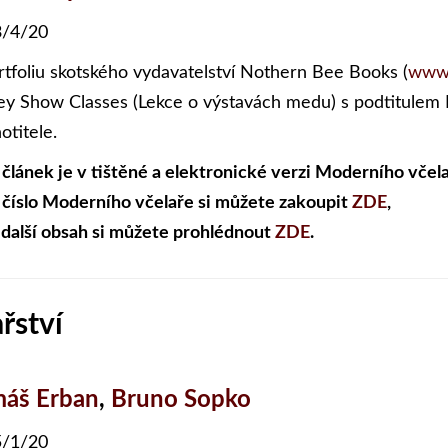
/4/20
rtfoliu skotského vydavatelství Nothern Bee Books (
www.
y Show Classes (Lekce o výstavách medu) s podtitulem P
otitele.
 článek je v tištěné a elektronické verzi Moderního včela
 číslo Moderního včelaře si můžete zakoupit
ZDE
,
 další obsah si můžete prohlédnout
ZDE
.
řství
áš Erban
,
Bruno Sopko
/1/20