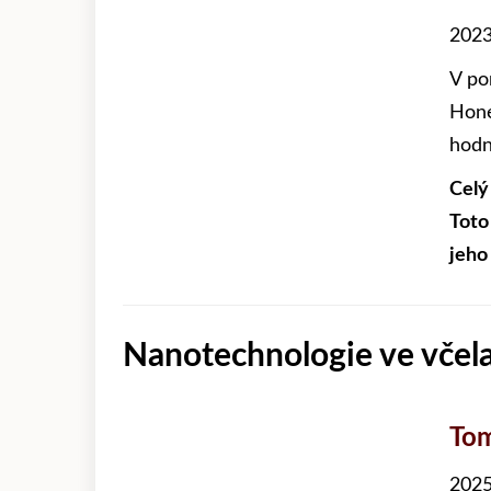
2023
V po
Hone
hodn
Celý
Toto
jeho
Nanotechnologie ve včela
Tom
2025