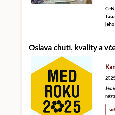
Celý
Toto
jeho
Oslava chuti, kvality a v
Kam
2025
Jede
nást
čís