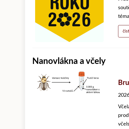
sout
téma
čís
Nanovlákna a včely
Bru
2026
Včel
prod
včels