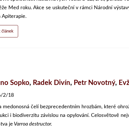
ěže Med roku. Akce se uskuteční v rámci Národní výstav
 Apiterapie.
t článek
no Sopko
,
Radek Divín
,
Petr Novotný
,
Ev
/2/18
a medonosná čelí bezprecedentním hrozbám, které ohrožuj
ukci i biodiverzitu závislou na opylování. Celosvětově n
tva je
Varroa destructor.