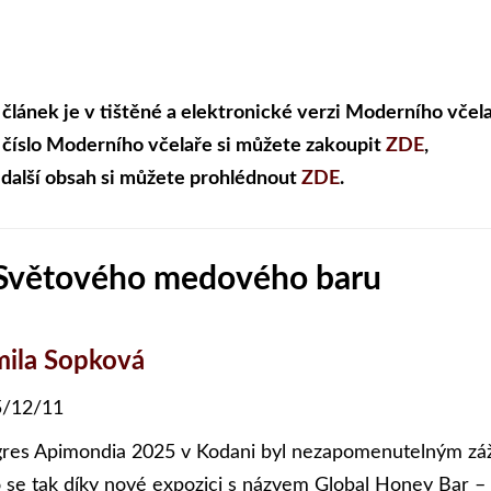
 článek je v tištěné a elektronické verzi Moderního včela
 číslo Moderního včelaře si můžete zakoupit
ZDE
,
 další obsah si můžete prohlédnout
ZDE
.
 Světového medového baru
ila Sopková
/12/11
res Apimondia 2025 v Kodani byl nezapomenutelným záž
o se tak díky nové expozici s názvem Global Honey Bar –