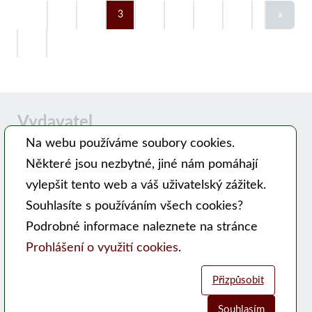
»
«
1
2
3
4
5
6
7
8
9
10
Vydavatel
Na webu používáme soubory cookies.
Některé jsou nezbytné, jiné nám pomáhají
Časopis MODERNÍ VČELAŘ vydává PSNV-CZ:
vylepšit tento web a váš uživatelský zážitek.
Pracovní společnost nástavkových včelařů CZ, z. s.
Souhlasíte s používáním všech cookies?
Hlavní 99, 753 56 Opatovice
Podrobné informace naleznete na stránce
Kontakty
Prohlášení o využití cookies
.
WEB PSNV
Přizpůsobit
Sociální sítě:
Souhlasím