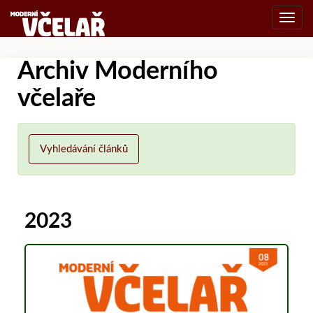
Toggl
navig
Archiv Moderního
včelaře
Vyhledávání článků
2023