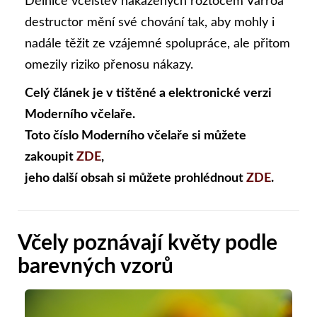
Dělnice včelstev nakažených roztočem Varroa
destructor mění své chování tak, aby mohly i
nadále těžit ze vzájemné spolupráce, ale přitom
omezily riziko přenosu nákazy.
Celý článek je v tištěné a elektronické verzi
Moderního včelaře.
Toto číslo Moderního včelaře si můžete
zakoupit
ZDE
,
jeho další obsah si můžete prohlédnout
ZDE
.
Včely poznávají květy podle
barevných vzorů