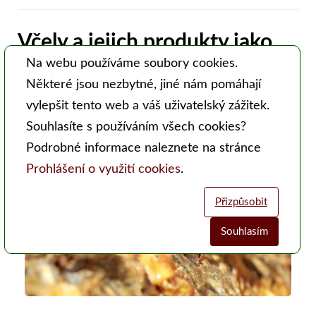
Včely a jejich produkty jako
indikátory znečištění těžkými
Na webu používáme soubory cookies.
Některé jsou nezbytné, jiné nám pomáhají
kovy
vylepšit tento web a váš uživatelský zážitek.
Souhlasíte s používáním všech cookies?
Podrobné informace naleznete na stránce
Prohlášení o využití cookies
.
Přizpůsobit
Souhlasím
Analytické cookies
Funkční cookies (vždy aktivní)
Jsou vyžadovány pro správnou funkčnost webu. Bez těchto cookies
Umožňují nám sbírat data o návštěvnosti webových stránek za účelem
nemusí web fungovat správně. Ve výchozím nastavení jsou povoleny a
zlepšení poskytovaných služeb. Neslouží k marketingových účelům.