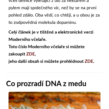
včelí dělnice vylétající z úlu za nektarem a
pylem mají společného víc, než by se na první
pohled zdálo. Oba vědí, co chtějí, a u obou je za
to zodpovědná molekula dopaminu.
Celý článek je v tištěné a elektronické verzi
Moderního včelaře.
Toto číslo Moderního včelaře si můžete
zakoupit
ZDE
,
jeho další obsah si můžete prohlédnout
ZDE
.
Co prozradí DNA z medu