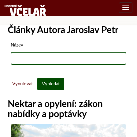
Toggl
navig
Články Autora Jaroslav Petr
Název
Vynulovat
Vyhledat
Nektar a opylení: zákon
nabídky a poptávky